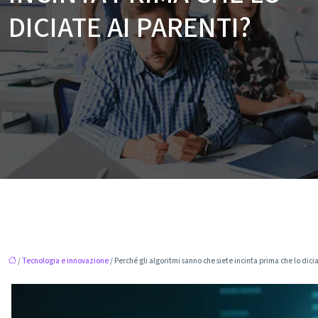
DICIATE AI PARENTI?
/
Tecnologia e innovazione
/ Perché gli algoritmi sanno che siete incinta prima che lo dici