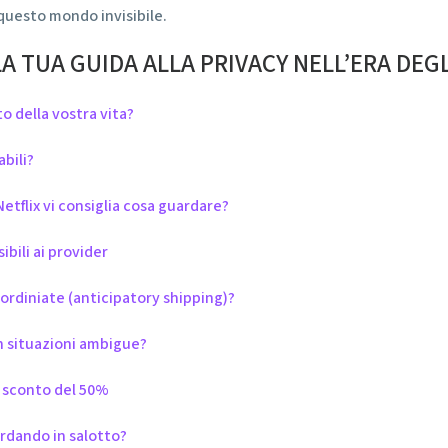
questo mondo invisibile.
LA TUA GUIDA ALLA PRIVACY NELL’ERA DEG
o della vostra vita?
abili?
etflix vi consiglia cosa guardare?
ibili ai provider
 ordiniate (anticipatory shipping)?
in situazioni ambigue?
lo sconto del 50%
ardando in salotto?