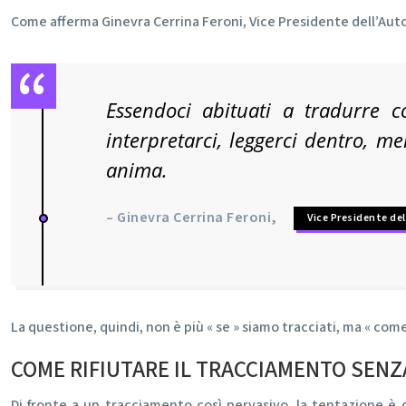
Come afferma Ginevra Cerrina Feroni, Vice Presidente dell’Auto
Essendoci abituati a tradurre c
interpretarci, leggerci dentro, m
anima.
– Ginevra Cerrina Feroni,
Vice Presidente del
La questione, quindi, non è più « se » siamo tracciati, ma « come
COME RIFIUTARE IL TRACCIAMENTO SENZA 
Di fronte a un tracciamento così pervasivo, la tentazione è q