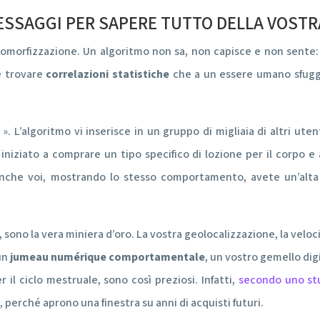
ESSAGGI PER SAPERE TUTTO DELLA VOSTRA
pomorfizzazione. Un algoritmo non sa, non capisce e non sente: 
e trovare
correlazioni statistiche
che a un essere umano sfuggi
tà ». L’algoritmo vi inserisce in un gruppo di migliaia di altri
iniziato a comprare un tipo specifico di lozione per il corpo e 
anche voi, mostrando lo stesso comportamento, avete un’alta p
ono la vera miniera d’oro. La vostra geolocalizzazione, la velocità
 un
jumeau numérique comportamentale
, un vostro gemello di
r il ciclo mestruale, sono così preziosi. Infatti,
secondo uno stu
i, perché aprono una finestra su anni di acquisti futuri.