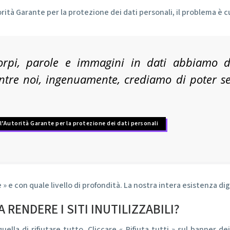
rità Garante per la protezione dei dati personali, il problema è 
orpi, parole e immagini in dati abbiamo da
entre noi, ingenuamente, crediamo di poter se
l’Autorità Garante per la protezione dei dati personali
 » e con quale livello di profondità. La nostra intera esistenza di
RENDERE I SITI INUTILIZZABILI?
uella di rifiutare tutto. Cliccare « Rifiuta tutti » sul banner 