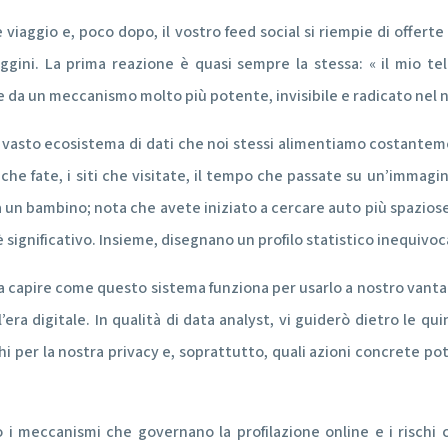
 viaggio e, poco dopo, il vostro feed social si riempie di offert
eggini. La prima reazione è quasi sempre la stessa: « il mio 
ne da un meccanismo molto più potente, invisibile e radicato nel 
n vasto ecosistema di dati che noi stessi alimentiamo costantem
che fate, i siti che visitate, il tempo che passate su un’immagin
n bambino; nota che avete iniziato a cercare auto più spaziose, 
 significativo. Insieme, disegnano un profilo statistico inequivoc
, ma capire come questo sistema funziona per usarlo a nostro va
ra digitale. In qualità di data analyst, vi guiderò dietro le qui
schi per la nostra privacy e, soprattutto, quali azioni concrete 
 i meccanismi che governano la profilazione online e i rischi